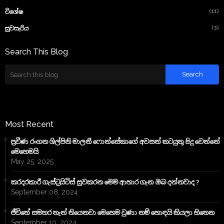
(11)
විශේෂ
(3)
සුවසැරිය
Search This Blog
Most Recent
ප්‍රවීණ රංගන ශිල්පිනි මාලනී ෆොන්සේකාගේ අවසන් කටයුතු සිදු වෙන්නේ
මෙහෙමයි
May 25, 2025
කරදරකාරී ගැස්ට්‍රයිටිස් සුවකරන මෙම ආහාර ගැන ඔබ දන්නවාද ?
September 08, 2024
ජීවිතේ සමහර තැන් තියෙනවා මෙහෙම වුණා නම් හොඳයි කියලා හිතෙන
September 10, 2024