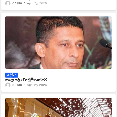
delum
April 23, 2026
දේශීය
සලේ යළි රැඳවුම් භාරයට
delum
April 23, 2026