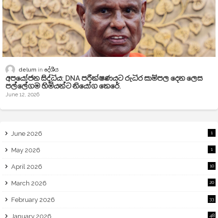
delum
දේශීය
අපයෝජන සිද්ධිය: DNA පරීක්ෂණයට රුධිර සාම්පල දෙන ලෙස
පල්ලේගම හිමියන්ට නියෝග කෙරේ.
June 12, 2026
June 2026
1
May 2026
1
April 2026
10
March 2026
20
February 2026
33
January 2026
48