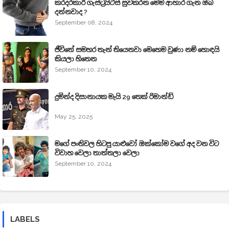
කරදරකාරී ගැස්ට්‍රයිටිස් සුවකරන මෙම ආහාර ගැන ඔබ
දන්නවාද ?
September 08, 2024
ජීවිතේ සමහර තැන් තියෙනවා මෙහෙම වුණා නම් හොඳයි
කියලා හිතෙන
September 10, 2024
දුමින්ද දිසානායක මැයි 29 තෙක් රිමාන්ඩ්
May 25, 2025
මගේ පංතිවල හිටපු යාළුවෝ ඔක්කෝම වගේ අද වන විට
විවාහ වෙලා තාත්තලා වෙලා
September 10, 2024
LABELS