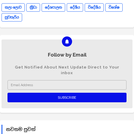
කලා ලොව
ක්‍රීඩා
දේශපාලන
දේශීය
විදේශීය
විශේෂ
සුවසැරිය
Follow by Email
Get Notified About Next Update Direct to Your
inbox
නවතම පුවත්