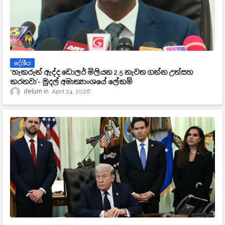
දේශීය
‘හැකරුන් ඇද්ද ඩොලර් මිලියන 2.5 නැවත ගන්න උත්සහ
කරනවා’- මුදල් අමාත්‍යාංශයේ ලේකම්
delum
April 24, 2026