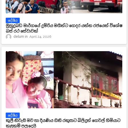
දේශීය
මුහුදුබඩ මාර්ගයේ දුම්රිය මගීන්ට ගෙදර යන්න රජයෙන් විශේෂ
බස් රථ සේවාවක්
delum
April 24, 2026
දේශීය
කුලී නිවැසි මව හා දියණිය ගිනි රකුසාට බිලිදුන් ගෙවල් හිමියාට
කළකම් පලදෙයි