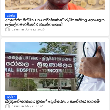
දේශීය
අපයෝජන සිද්ධිය: DNA පරීක්ෂණයට රුධිර සාම්පල දෙන ලෙස
පල්ලේගම හිමියන්ට නියෝග කෙරේ.
delum
June 12, 2026
දේශීය
බිළිඳාගේ මරණයට ත්‍රිමලේ දොස්තරලා 2 කගේ වැඩ තහනම්
delum
May 11, 2026