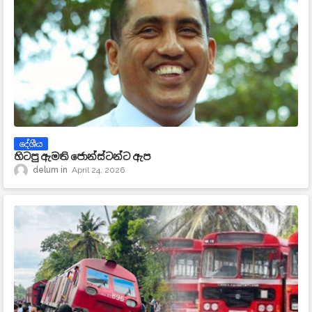
දේශීය
හිටපු ඇමති ජොන්ස්ටන්ට ඇප
delum
April 24, 2026