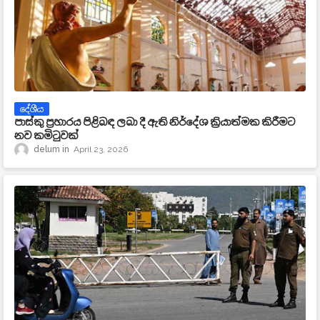
දේශීය
පාස්කු ප්‍රහාරය පිළිබඳ ලබා දී ඇති නිර්දේශ ක්‍රියාත්මක කිරීමට
නව කමිටුවක්
delum
April 23, 2026