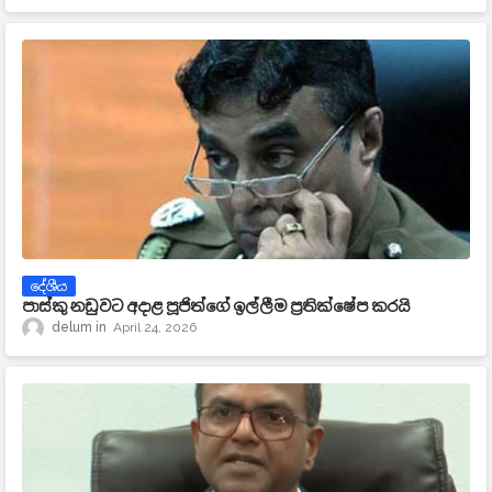
දේශීය
පාස්කු නඩුවට අදාළ පූජිත්ගේ ඉල්ලීම ප්‍රතික්ෂේප කරයි
delum
April 24, 2026