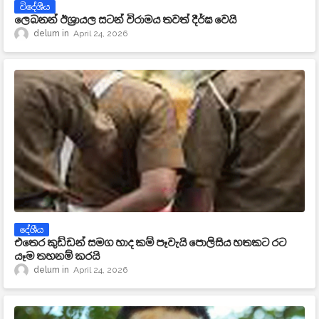
විදේශීය
ලෙබනන් ඊශ්‍රායල සටන් විරාමය තවත් දීර්ඝ වෙයි
delum
April 24, 2026
දේශීය
එතෙර කුඩ්ඩන් සමග හාද කම් පෑවැයි පොලිසිය හතකට රට
යෑම තහනම් කරයි
delum
April 24, 2026