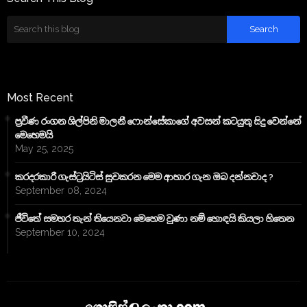
Most Recent
ප්‍රවීණ රංගන ශිල්පිනි මාලනී ෆොන්සේකාගේ අවසන් කටයුතු සිදු වෙන්නේ
මෙහෙමයි
May 25, 2025
කරදරකාරී ගැස්ට්‍රයිටිස් සුවකරන මෙම ආහාර ගැන ඔබ දන්නවාද ?
September 08, 2024
ජීවිතේ සමහර තැන් තියෙනවා මෙහෙම වුණා නම් හොඳයි කියලා හිතෙන
September 10, 2024