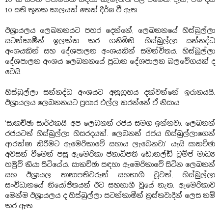
10 සති තුනක කාලයක් තෙක් දීර්ඝ වී ඇත.
ඊශ්‍රායලය ලෙබනනයට පහර දෙන්නේ, ලෙබනනයේ හිස්බුල්ලා
සටන්කාමීන් ඉලක්ක කර ගනිමිනි. හිස්බුල්ලා සන්නද්ධ
අංශයකින් සහ දේශපාලන අංශයකින් සමන්විතය. හිස්බුල්ලා
දේශපාලන අංශය ලෙබනනයේ ප්‍රධාන දේශපාලන බලවේගයක් ද
වෙයි.
හිස්බුල්ලා සන්නද්ධ අංශයට අනුග්‍රහය දක්වන්නේ ඉරානයයි.
ඊශ්‍රායලය ලෙබනනයට ප්‍රහාර එල්ල කරන්නේ ඒ නිසාය.
‘සාකච්ඡා සාර්ථකයි. අප ලෙබනන් රජය සමග ඉන්නවා. ලෙබනන්
රජයටත් හිස්බුල්ලා හිසරදයක්. ලෙබනන් රජය හිස්බුල්ලාගෙන්
ආරක්ෂා කිරීමට ඇමෙරිකාවේ සහාය ලැබෙනවා’ යැයි සාකච්ඡා
අවසන් වීමෙන් පසු ඇමෙරිකා ජනාධිපති ඩොනල්ඩ් ට්‍රම්ප් මාධ්‍ය
හමුව් කියා සිටියේය. සාකච්ඡා සඳහා ඇමෙරිකාවේ සිටින ලෙබනන්
සහ ඊශ්‍රායල තානාපතිවරුන් සහභාගී වූවත්, හිස්බුල්ලා
සංවිධානයේ නියෝජිතයන් ඊට සහභාගී වූයේ නැත. ඇමෙරිකාව
මෙන්ම ඊශ්‍රායලය ද හිස්බුල්ලා සටන්කාමීන් ත්‍රස්තවාදීන් ලෙස නම්
කර ඇත.