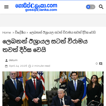
Home
විදේශීය
ලෙබනන් ඊශ්‍රායල සටන් විරාමය තවත් දීර්ඝ වෙයි
ලෙබනන් ඊශ්‍රායල සටන් විරාමය
තවත් දීර්ඝ වෙයි
delum
person
0
April 24, 2026
2 minute read