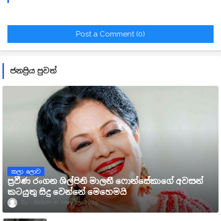
Post a Comment (0)
ජනප්‍රිය පුවත්
කලා ලොව
ප්‍රවීණ රංගන ශිල්පිනි මාලනී ෆොන්සේකාගේ අවසන්
කටයුතු සිදු වෙන්නේ මෙහෙමයි
delum
May 25, 2025