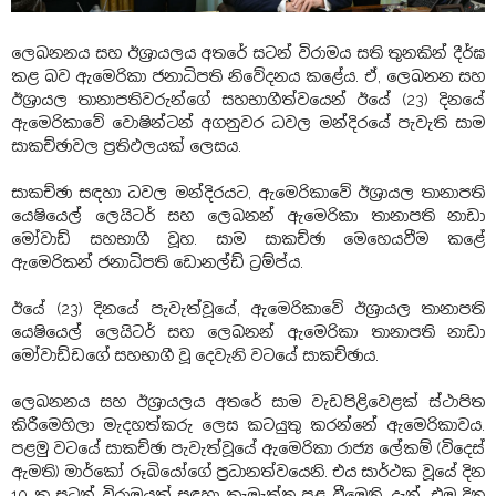
ලෙබනනය සහ ඊශ්‍රායලය අතරේ සටන් විරාමය සති තුනකින් දීර්ඝ
කළ බව ඇමෙරිකා
ජනාධිපති නිවේදනය කළේය. ඒ, ලෙබනන සහ
ඊශ්‍රායල තානාපතිවරුන්ගේ සහභාගීත්වයෙන් ඊයේ (23) දිනයේ
ඇමෙරිකාවේ වොෂින්ටන් අගනුවර ධවල මන්දිරයේ පැවැති සාම
සාකච්ඡාවල ප්‍රතිඵලයක් ලෙසය.
සාකච්ඡා සඳහා ධවල මන්දිරයට, ඇමෙරිකාවේ ඊශ්‍රායල තානාපති
යෙෂියෙල් ලෙයිටර් සහ ලෙබනන් ඇමෙරිකා තානාපති නාඩා
මෝවාඩ් සහභාගී වූහ. සාම සාකච්ඡා මෙහෙයවීම කළේ
ඇමෙරිකන් ජනාධිපති ඩොනල්ඩ් ට්‍රම්ප්ය.
ඊයේ (23) දිනයේ පැවැත්වූයේ, ඇමෙරිකාවේ ඊශ්‍රායල තානාපති
යෙෂියෙල් ලෙයිටර් සහ ලෙබනන් ඇමෙරිකා තානාපති නාඩා
මෝවාඩ්ඩගේ සහභාගී වූ දෙවැනි වටයේ සාකච්ඡාය.
ලෙබනනය සහ ඊශ්‍රායලය අතරේ සාම වැඩපිළිවෙළක් ස්ථාපිත
කිරීමෙහිලා මැදහත්කරු ලෙස කටයුතු කරන්නේ ඇමෙරිකාවය.
පළමු වටයේ සාකච්ඡා පැවැත්වූයේ ඇමෙරිකා රාජ්‍ය ලේකම් (විදෙස්
ඇමති) මාර්කෝ රූබියෝගේ ප්‍රධානත්වයෙනි. එය සාර්ථක වූයේ දින
10 ක සටන් විරාමයක් සඳහා කැමැත්ත පළ වීමෙනි. දැන්, එම දින