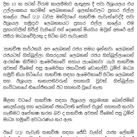
දින 10 ක සටන් විරාම කාලසීමාව ඇතුළත දී පවා ඊශ්‍රායලය එය
උල්ලංඝනය කරමින් ලෙබනනයේ ඉලක්කවලට ප්‍රහාර එල්ල
කළේය. ඊයේ (23) ධවල මන්දිරයේ සාකච්ඡා පැවැත්වෙද්දී පවා
ඊශ්‍රායල හමුදාව ලෙබනනයට ප්‍රහාර එල්ල කළේය. එම
ප්‍රහාරවලින් සිවිල් වැසියෝ පස් දෙනෙක් මියගිය. ඔවුන් අතරේ අල්
ජසීරා මාධ්‍යවේදියකු ද සිටින බව පැවැසෙයි.
‘සාකච්ඡා සාර්ථකයි. අප ලෙබනන් රජය සමග ඉන්නවා. ලෙබනන්
රජයටත් හිස්බුල්ලා හිසරදයක්. ලෙබනන් රජය හිස්බුල්ලාගෙන්
ආරක්ෂා කිරීමට ඇමෙරිකාවේ සහාය ලැබෙනවා’ යැයි සාකච්ඡා
අවසන් වීමෙන් පසු ඇමෙරිකා ජනාධිපති ඩොනල්ඩ් ට්‍රම්ප් මාධ්‍ය
හමුව් කියා සිටියේය. සාකච්ඡා සඳහා ඇමෙරිකාවේ සිටින ලෙබනන්
සහ ඊශ්‍රායල තානාපතිවරුන් සහභාගී වූවත්, හිස්බුල්ලා
සංවිධානයේ නියෝජිතයන් ඊට සහභාගී වූයේ නැත.
මීළඟ වටයේ සාකච්ඡා සඳහා ඊශ්‍රායල අග්‍රාමාත්‍ය බෙන්ජමින්
නෙදන්යාහු සහ ලෙබනන් ජනාධිපති ජෝසප් එයුන් සහභාගී කරවා
ගැනීමට අපේකෂා කරන බව ද සාකච්ඡා අවසන් වීමෙන් පසු ට්‍රම්ප්
මාධ්‍ය හමුවේ අවධාරණය කර ඇත.
ඊයේ (23) පැවැති සාකච්ඡා සඳහා ජේඩි වැන්ස්, රාජ්‍ය ලේකම්