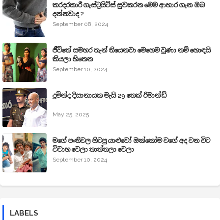
කරදරකාරී ගැස්ට්‍රයිටිස් සුවකරන මෙම ආහාර ගැන ඔබ
දන්නවාද ?
September 08, 2024
ජීවිතේ සමහර තැන් තියෙනවා මෙහෙම වුණා නම් හොඳයි
කියලා හිතෙන
September 10, 2024
දුමින්ද දිසානායක මැයි 29 තෙක් රිමාන්ඩ්
May 25, 2025
මගේ පංතිවල හිටපු යාළුවෝ ඔක්කෝම වගේ අද වන විට
විවාහ වෙලා තාත්තලා වෙලා
September 10, 2024
LABELS