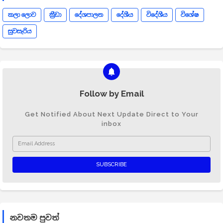
කලා ලොව
ක්‍රීඩා
දේශපාලන
දේශීය
විදේශීය
විශේෂ
සුවසැරිය
Follow by Email
Get Notified About Next Update Direct to Your
inbox
නවතම පුවත්