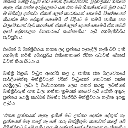
තිස්සේ මන්ත්‍රී වැටුප් හෝ මොන දීමනාවක්වත්, පුද්ගලිකව ගන්නේ
නැහැ. ඒක පක්ෂ අරමුදලකට යන එක මම හිතන්නේ මේ මුළු රටේ
ම මිනිස්සු දන්නවා. ඒකත් අලුත් කාරණයක් නෙමෙයි, විශේෂයෙන්
කියන්න ඕන දේකුත් නෙමෙයි, ඒ විදියට ම තමයි ජාතික ජන
බලවේගයත් වැඩ කරන්නේ. ඒකත් අලුත් දෙයක් නෙමෙයි ඒක තමයි
අපේ දේශපාලන ව්‍යාපාරයේ සංස්කෘතිය,"
යැයි අගමැතිවරිය
පැවසුවා ය.
එමෙන් ම මන්ත්‍රීවරයා නගන ලද ප්‍රශ්නය පැහැදිලි නැති බව ද කී
අගමැති හරිනි අමරසූරිය එකිනෙකාගේ ජීවන රටාවන් වෙනස්
බවත් කියා සිටියා ය.
මන්ත්‍රී විශ්‍රාම වැටුප අහෝසි කළ ද, ජාතික ජන බලවේගයේ
පාර්ලිමේන්තු මන්ත්‍රීවරුන් විසින් වැටුපෙන් කොටසක් පක්ෂ
අරමුදලට ලබා දී වංචාසහගත ලෙස සකස් කරනු ලබන්නේ
මන්ත්‍රීවරුන් රැක බලා ගන්නා ක්‍රමයක් නොවේ දැයි දෙවනි අතුරු
ප්‍රශ්නය යොමු කරමින් චමින්ද විජේසිරි මන්ත්‍රීවරයා නැවත අසනු
ලැබීය.
"එතන ප්‍රශ්නයක් නැහැ. ඉතින් මට උත්තර දෙන්න දේකුත් නෑ.
ප්‍රශ්නයක් මතු කළේ නෑ නේ, ගරු මන්ත්‍රීතුමා කතාවක් කළේ. අපි
දිගින් දිගට ම මේ සතිය පුරා ම දැක්කේ අපේ දේශපාලන සංස්කෘතිය