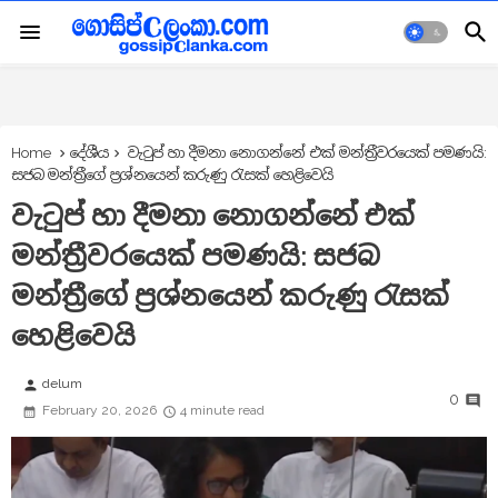
Home
දේශීය
වැටුප් හා දීමනා නොගන්නේ එක් මන්ත්‍රීවරයෙක් පමණයි:
සජබ මන්ත්‍රීගේ ප්‍රශ්නයෙන් කරුණු රැසක් හෙළිවෙයි
වැටුප් හා දීමනා නොගන්නේ එක්
මන්ත්‍රීවරයෙක් පමණයි: සජබ
මන්ත්‍රීගේ ප්‍රශ්නයෙන් කරුණු රැසක්
හෙළිවෙයි
delum
person
0
February 20, 2026
4 minute read