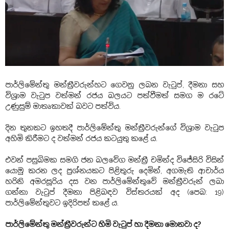
පාර්ලිමේන්තු මන්ත්‍රීවරුන්හට ගෙවනු ලබන වැටුප්, දීමනා සහ
විශ්‍රාම වැටුප වත්මන් රජය
බලයට පත්වීමත් සමග ම රටේ
උණුසුම් මාතෘකාවක් බවට පත්විය.
දින තුනකට ඉහතදී පාර්ලිමේන්තු මන්ත්‍රීවරුන්ගේ විශ්‍රාම වැටුප
අහිමි කිරීමට ද වත්මන් රජය කටයුතු කළේ ය.
එවන් පසුබිමක සමගි ජන බලවේග මන්ත්‍රී චමින්ද විජේසිරි විසින්
යොමු කරන ලද ප්‍රශ්නයකට පිළිතුරු දෙමින්, අගමැති ආචාර්ය
හරිනි අමරසූරිය දස වන පාර්ලිමේන්තුවේ මන්ත්‍රීවරුන් ලබා
ගන්නා වැටුප් දීමනා පිළිබඳව විස්තරයක් අද (පෙබ: 19)
පාර්ලිමේන්තුවට ඉදිරිපත් කළේ ය.
පාර්ලිමේන්තු මන්ත්‍රීවරුන්ට හිමි වැටුප් හා දීමනා මොනවා ද?