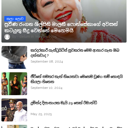
කලා ලොව
ප්‍රවීණ රංගන ශිල්පිනි මාලනී ෆොන්සේකාගේ අවසන්
කටයුතු සිදු වෙන්නේ මෙහෙමයි
delum
May 25, 2025
කරදරකාරී ගැස්ට්‍රයිටිස් සුවකරන මෙම ආහාර ගැන ඔබ
දන්නවාද ?
September 08, 2024
ජීවිතේ සමහර තැන් තියෙනවා මෙහෙම වුණා නම් හොඳයි
කියලා හිතෙන
September 10, 2024
දුමින්ද දිසානායක මැයි 29 තෙක් රිමාන්ඩ්
May 25, 2025