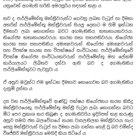
යනුවෙන් අගමැති හරිනි අමරසූරිය සඳහන් කළා ය.
තව ද, පාර්ලිමේන්තු මන්ත්‍රීවරුන්ට ගෙවනු ලබන වැටුප් හා දීමනා
අතරින් පාර්ලිමේන්තු මන්ත්‍රීවරුන් සියලු දෙනාට ම හිමි ඉන්ධන
දීමනාව ලබා නොගන්නා බවට අගමැතිනිය, කතානායකවරයා,
නියෝජ්‍ය කතානායකවරයා, කාරක සභා සභාපතිවරයා, නියෝජ්‍ය
කාරක සභා සභාපතිනිය, අමාත්‍යවරුන්, නියෝජ්‍ය අමාත්‍යවරුන්
සහ විපක්ෂ නායක සහ විපක්ෂයේ සංවිධායක, පාර්ලිමේන්තුවේ
විපක්ෂ නියෝජ්‍ය සංවිධායකවරුන් පාර්ලිමේන්තු මහ ලේකම්
කාර්යාලයට ලිඛිතව දන්වා ඇති බව ද අගමැතිනිය
පාර්ලිමේන්තුවට පැවසුවා ය.
ඒ අනුව ඔවුන්ට එම ඉන්ධන දීමනාව නොගෙවන බව අගමැතිනිය
දැනුම් දුන්නා ය.
දස වන පාර්ලිමේන්තුවේ ආණ්ඩු පක්ෂය නියෝජනය කරන කිසිදු
මන්ත්‍රීවරයෙකු, පාර්ලිමේන්තු මන්ත්‍රී වැටුප ලබා නොගන්නා බවට
මීට පෙර ප්‍රකාශ කර තිබුණ ද, අගමැතිවරිය ඉදිරිපත් කළ කරුණු
අනුව සමගි ජන බලවේගයේ නයන වාසලතිලක මන්ත්‍රීවරයා හැර
සෙසු මන්ත්‍රීවරුන් වැටුප් හා දීමනා ලබා ගන්නා හෙළි වූ බව චමින්ද
විජේසිරි මන්ත්‍රීවරයා මෙහිදී කියා සිටියේ ය.