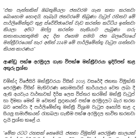
"එක පැත්තකින් ඔබතුමියලා ජනවරම ගැන කතා කරනවා
බොහොම හොඳයි, හැබැයි ජනවරමේ තිබුණා වැටුප් රහිතව මේ
පාර්ලිමේන්තුව තුළ ස්වේච්ඡාවෙන් වැඩ කරන්න කට්ටිය ඉන්නවා
කියලා. අපිට ඔප්පු කරන්න හැකියාව ලැබුණා ගරු
කතානායකතුමනි අද දින එහෙම සමගි ජන බලවේගයේ
මන්ත්‍රීවරයෙක් හැර අනිත් 224ම මේ පාර්ලිමේන්තු වැටුප ගන්නවා
කියන කාරණය."
ආණ්ඩු පක්ෂ අරමුදල ගැන විපක්ෂ මන්ත්‍රීවරයා ඉදිරිපත් කළ
අතුරු ප්‍රශ්න
චමින්ද විජේසිරි මන්ත්‍රීවරයා විසින් 2015 වසරේදී ජනතා විමුක්ති
පෙරමුණ විසින් මැතිවරණ කොමසාරිස් කාර්යාලය වෙත ලබා දී
ඇති අයවැය වාර්තාවක් දීර්ඝ ලෙස විස්තර කරමින් මන්ත්‍රී වැටුප්
හා දීමනා මෙන් ම වෙනත් ප්‍රදානයන් පක්ෂ අරමුදලට බැර කරන
බව පෙන්වා දී පාර්ලිමේන්තු මන්ත්‍රී විශ්‍රාම වැටුප අහෝසි කළ ද
සියලු සාමාජිකයන් රැකබලා ගැනීම පක්ෂ අරමුදල භාවිත කරනවා
දැයි ප්‍රශ්න කළේ ය.
"මේක රටට රහසක් නෙමෙයි, ජනතා විමුක්ති පෙරමුණ කාලයක්