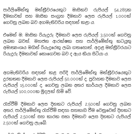
පාර්ලිමේන්තු මන්ත්‍රීවරයෙකුට මාසිකව රුපියල් 54‍,285ක
දීමනාවක් සහ මාසික සංග්‍රහ දීමනාව ලෙස රුපියල් 1,000ක්
ගෙවනු ලබන බව අගමැතිවරිය සඳහන් කළා ය.
එමෙන් ම, මාසික රියැදුරු දීමනාව ලෙස රුපියල් 3,500ක් ගෙවනු
ලබන බවත්, මහජන ආරක්ෂක සහ පාර්ලිමේන්තු කටයුතු
අමාත්‍යංශය මගින් රියැදුරෙකු ලබා ගතහොත්, අදාළ මන්ත්‍රීවරයාට
රියැදුරු දීමනාවක් නොගෙවන බව ද ඇය කියා සිටියා ය.
අගමැතිවරිය සඳහන් කළ පරිදි පාර්ලිමේන්තු මන්ත්‍රීවරයෙකුට
දුරකතන දීමනාව ලෙස රුපියල් 50,000ක් ද, ප්‍රවාහන දීමනාව ලෙස
රුපියල් 15,000ක් ද, ගෙවනු ලබන අතර කාර්යාල දීමනාව ලෙස
රුපියල් 100,000ක මුදලක් හිමි වේ.
රැස්වීම් දීමනාව ලෙස දිනකට රුපියල් 2,500ක් ගෙවනු ලබන
අතර, පාර්ලිමේන්තු රැස්වීම් සඳහා සහභාගි වීම වෙනුවෙන් දිනකට
රුපියල් 2,500ක් සහ කාරක සභා දීමනාව ලෙස දිනකට රුපියල්
2,500ක් ගෙවනු ලැබේ.