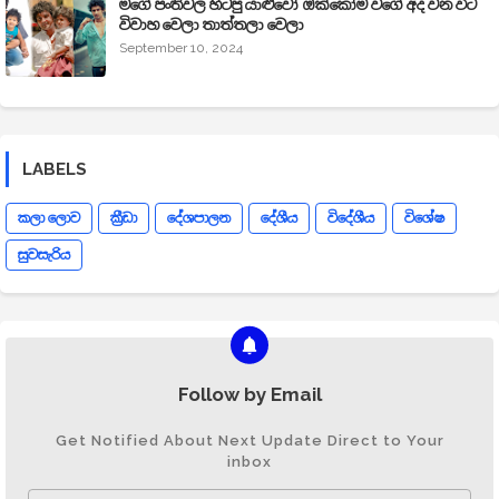
මගේ පංතිවල හිටපු යාළුවෝ ඔක්කෝම වගේ අද වන විට
විවාහ වෙලා තාත්තලා වෙලා
September 10, 2024
LABELS
කලා ලොව
ක්‍රීඩා
දේශපාලන
දේශීය
විදේශීය
විශේෂ
සුවසැරිය
Follow by Email
Get Notified About Next Update Direct to Your
inbox