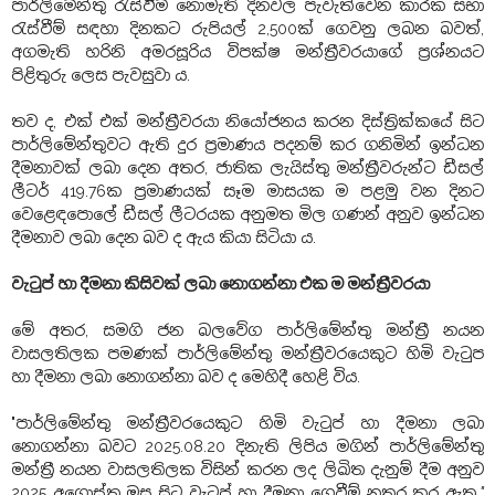
පාර්ලිමේන්තු රැස්වීම් නොමැති දිනවල පැවැත්වෙන කාරක සභා
රැස්වීම් සඳහා දිනකට රුපියල් 2,500ක් ගෙවනු ලබන බවත්,
අගමැති හරිනි අමරසූරිය විපක්ෂ මන්ත්‍රීවරයාගේ ප්‍රශ්නයට
පිළිතුරු ලෙස පැවසුවා ය.
තව ද, එක් එක් මන්ත්‍රීවරයා නියෝජනය කරන දිස්ත්‍රික්කයේ සිට
පාර්ලිමේන්තුවට ඇති දුර ප්‍රමාණය පදනම් කර ගනිමින් ඉන්ධන
දීමනාවක් ලබා දෙන අතර, ජාතික ලැයිස්තු මන්ත්‍රීවරුන්ට ඩීසල්
ලීටර් 419.76ක ප්‍රමාණයක් සෑම මාසයක ම පළමු වන දිනට
වෙළෙඳපොලේ ඩීසල් ලීටරයක අනුමත මිල ගණන් අනුව ඉන්ධන
දීමනාව ලබා දෙන බව ද ඇය කියා සිටියා ය.
වැටුප් හා දීමනා කිසිවක් ලබා නොගන්නා එක ම මන්ත්‍රීවරයා
මේ අතර, සමගි ජන බලවේග පාර්ලිමේන්තු මන්ත්‍රී නයන
වාසලතිලක පමණක් පාර්ලිමේන්තු මන්ත්‍රීවරයෙකුට හිමි වැටුප
හා දීමනා ලබා නොගන්නා බව ද මෙහිදී හෙළි විය.
"පාර්ලිමේන්තු මන්ත්‍රීවරයෙකුට හිමි වැටුප් හා දීමනා ලබා
නොගන්නා බවට 2025.08.20 දිනැති ලිපිය මගින් පාර්ලිමේන්තු
මන්ත්‍රී නයන වාසලතිලක විසින් කරන ලද ලිඛිත දැනුම් දීම අනුව
2025 අගොස්තු මස සිට වැටුප් හා දීමනා ගෙවීම් නතර කර ඇත,
"