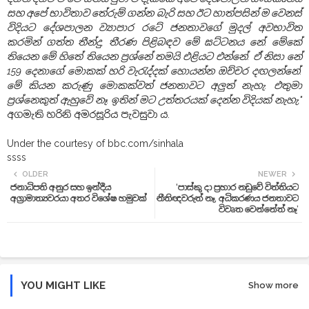
සහ අපේ භාවිතාව තේරුම් ගන්න බැරි සහ ඊට හාත්පසින් ම වෙනස්
විදියට දේශපාලන ව්‍යාපාර රටේ ජනතාවගේ මුදල් අවභාවිත
කරමින් ගත්ත තීන්දු, තීරණ පිළිබඳව මේ ඝට්ටනය නේ. මේකේ
තියෙන මේ හිතේ තියෙන ප්‍රශ්නේ තමයි එළියට එන්නේ. ඒ නිසා නේ
159 දෙනාගේ මොකක් හරි වැරැද්දක් හොයන්න ඔච්චර දඟලන්නේ.
මේ කියන කරුණු මොකක්වත් ජනතාවට අලුත් නැහැ. එතුමා
ප්‍රශ්නෙකුත් ඇහුවේ නෑ. ඉතින් මට උත්තරයක් දෙන්න විදියක් නැහැ,"
අගමැති හරිනි අමරසූරිය පැවසුවා ය.
Under the courtesy of bbc.com/sinhala
ssss
OLDER
NEWER
ජනාධිපති අනුර සහ ඉන්දීය
‘පාස්කු දා ප්‍රහාර නඩුවේ විත්තියට
අග්‍රාමාත්‍යවරයා අතර විශේෂ හමුවක්
නීතිඥවරුත් නෑ, අධිකරණය ජනතාවට
විවෘත වෙන්නේත් නෑ’
YOU MIGHT LIKE
Show more