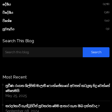
(178)
දේශීය
(36)
විදේශීය
(11)
විශේෂ
(3)
සුවසැරිය
Search This Blog
Most Recent
ප්‍රවීණ රංගන ශිල්පිනි මාලනී ෆොන්සේකාගේ අවසන් කටයුතු සිදු වෙන්නේ
මෙහෙමයි
May 25, 2025
කරදරකාරී ගැස්ට්‍රයිටිස් සුවකරන මෙම ආහාර ගැන ඔබ දන්නවාද ?
September 08, 2024