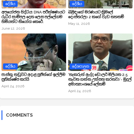
දේශීය
දේශීය
අපයෝජන සිද්ධිය: DNA පරීක්ෂණයට
බිළිඳාගේ මරණයට ත්‍රිමලේ
රුධිර සාම්පල දෙන ලෙස පල්ලේගම
දොස්තරලා 2 කගේ වැඩ තහනම්
හිමියන්ට නියෝග කෙරේ.
May 11, 2026
June 12, 2026
දේශීය
දේශපාලන
පාස්කු නඩුවට අදාළ පූජිත්ගේ ඉල්ලීම
‘හැකරුන් ඇද්ද ඩොලර් මිලියන 2.5
ප්‍රතික්ෂේප කරයි
නැවත ගන්න උත්සහ කරනවා’- මුදල්
අමාත්‍යාංශයේ ලේකම්
April 24, 2026
April 24, 2026
COMMENTS