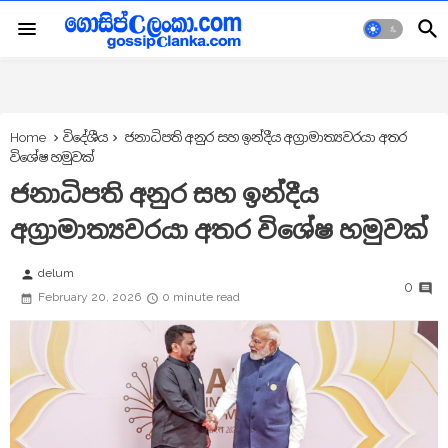
Home
විදේශීය
ජනාධිපති අනුර සහ ඉන්දීය අග්‍රාමාත්‍යවරයා අතර
විශේෂ හමුවක්
ජනාධිපති අනුර සහ ඉන්දීය
අග්‍රාමාත්‍යවරයා අතර විශේෂ හමුවක්
delum
person
0
February 20, 2026
0 minute read