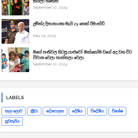
කියලා හිතෙන
September 10, 2024
දුමින්ද දිසානායක මැයි 29 තෙක් රිමාන්ඩ්
May 25, 2025
මගේ පංතිවල හිටපු යාළුවෝ ඔක්කෝම වගේ අද වන විට
විවාහ වෙලා තාත්තලා වෙලා
September 10, 2024
LABELS
කලා ලොව
ක්‍රීඩා
දේශපාලන
දේශීය
විදේශීය
විශේෂ
සුවසැරිය