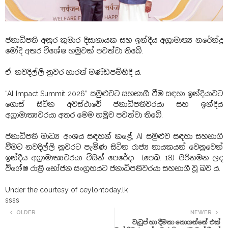
ජනාධිපති අනුර කුමාර දිසානායක සහ ඉන්දීය අග්‍රාමාත්‍ය නරේන්ද්‍ර
මෝදී අතර විශේෂ හමුවක් පවත්වා තිබේ.
ඒ, නවදිල්ලි නුවර භාරත් මණ්ඩපම්හිදී ය.
“AI Impact Summit 2026” සමුළුවට සහභාගී වීම සඳහා ඉන්දියාවට
ගොස් සිටින අවස්ථාවේ ජනාධිපතිවරයා සහ ඉන්දීය
අග්‍රාමාත්‍යවරයා අතර මෙම හමුව පවත්වා තිබේ.
ජනාධිපති මාධ්‍ය අංශය සඳහන් කළේ, AI සමුළුව සඳහා සහභාගි
වීමට නවදිල්ලි නුවරට පැමිණ සිටින රාජ්‍ය නායකයන් වෙනුවෙන්
ඉන්දීය අග්‍රාමාත්‍යවරයා විසින් පෙරේදා (පෙබ. 18) පිරිනමන ලද
විශේෂ රාත්‍රී භෝජන සංග්‍රහයට ජනාධිපතිවරයා සහභාගී වූ බව ය.
Under the courtesy of ceylontoday.lk
ssss
OLDER
NEWER
වැටුප් හා දීමනා නොගන්නේ එක්