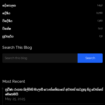
(49)
දේශපාලන
(178)
දේශීය
(36)
විදේශීය
(11)
විශේෂ
(3)
සුවසැරිය
Search This Blog
Most Recent
ප්‍රවීණ රංගන ශිල්පිනි මාලනී ෆොන්සේකාගේ අවසන් කටයුතු සිදු වෙන්නේ
මෙහෙමයි
May 25, 2025