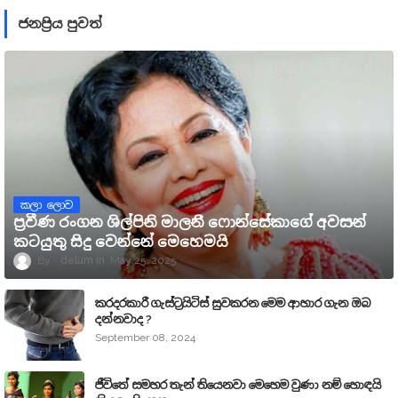
ජනප්‍රිය පුවත්
කලා ලොව
ප්‍රවීණ රංගන ශිල්පිනි මාලනී ෆොන්සේකාගේ අවසන්
කටයුතු සිදු වෙන්නේ මෙහෙමයි
delum
May 25, 2025
කරදරකාරී ගැස්ට්‍රයිටිස් සුවකරන මෙම ආහාර ගැන ඔබ
දන්නවාද ?
September 08, 2024
ජීවිතේ සමහර තැන් තියෙනවා මෙහෙම වුණා නම් හොඳයි