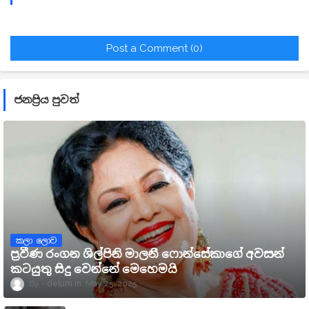
Post a Comment (0)
ජනප්‍රිය පුවත්
කලා ලොව
ප්‍රවීණ රංගන ශිල්පිනි මාලනී ෆොන්සේකාගේ අවසන්
කටයුතු සිදු වෙන්නේ මෙහෙමයි
delum
May 25, 2025