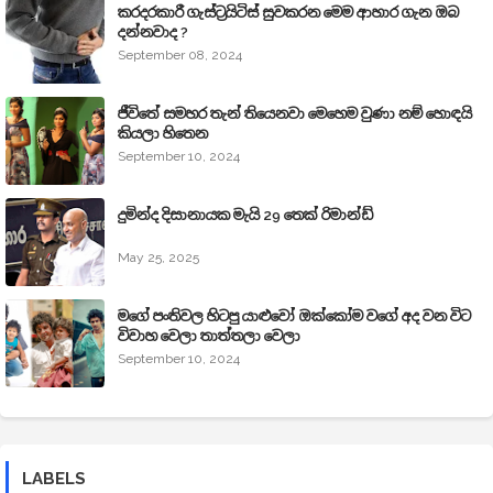
කරදරකාරී ගැස්ට්‍රයිටිස් සුවකරන මෙම ආහාර ගැන ඔබ
දන්නවාද ?
September 08, 2024
ජීවිතේ සමහර තැන් තියෙනවා මෙහෙම වුණා නම් හොඳයි
කියලා හිතෙන
September 10, 2024
දුමින්ද දිසානායක මැයි 29 තෙක් රිමාන්ඩ්
May 25, 2025
මගේ පංතිවල හිටපු යාළුවෝ ඔක්කෝම වගේ අද වන විට
විවාහ වෙලා තාත්තලා වෙලා
September 10, 2024
LABELS