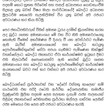
පදනම් කොට නූතන පිරිවෙන් සහ පාසල් අධ්‍යාපනය ගොඩනැංවීම
සිදුකළ යුතු බවත් විෂය මාලා සංවර්ධනයේදී බෞද්ධ අධ්‍යාපන
මූලධර්ම කෙරෙහි සැලකිලිමත් විය යුතු බවත් අපි රජයට
අවධාරණය කර කියා සිටිමු.
පෙර ජනාධිපතිවරුන් විසින් අමාත්‍ය ධුරය දරමින් ක්‍රියාත්මක කරන
ලද බුද්ධ ශාසන අමාත්‍යාංශය මේ වන විට නිසි අමාත්‍යවරයෙකු
නොමැති වීමෙන් අකර්මණ්‍ය වී දියාරු වී යන අවස්ථාවට පැමිණ
ඇති බැවින් අමාත්‍යාංශයෙන් සහ බෞද්ධ කටයුතු
දෙපාර්තමේන්තුවෙන් සේවා සපයා ගැනීමට පැමිණෙන භික්ෂුන්
වහන්සේලාට, බෞද්ධ ජනතාවට ඒවා කාර්යක්ෂමව ඉටුකර දීමට
එහි නිලධාරීන් අපොහොසත්ව ඇති හෙයින් බුද්ධ ශාසන
අමාත්‍යාංශය සහ බෞද්ධ කටයුතු දෙපාර්තමේන්තුව කාර්යක්ෂම
ආයතනයක් බවට පත් කර වන්නට අපි රජයට අවධාරණය කර
සිටිමු.
බෞද්ධයන්ගේ ප්‍රාර්ථනාවක් වන “දේවෝ වස්සතු කාලෙන” නම්
ගාථාවෙහි එන පරිදි රටෙහි ආර්ථික, දේශපාලනික, සාමාජීය
දියුණුවෙහි මූලික පදනම ලෙස සලකන දැහැමි රාජ්‍ය පාලනයක්
පිළිබඳ ජනතාවගේ ඓතිහාසික ප්‍රාර්ථනා මල්පල ගන්වන ලෙසින්
රජ්‍ය මෙහෙය වන ලෙස අපි රජයට අවධාරණය කරමු.