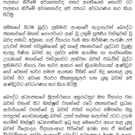
පාලනය කිරීමේ අවශ්‍යතාවද, සතර අගතියෙන් තොරව රට
පාලනය කිරීමේ අවශ්‍යතාවද අපි රජයට අවධාරණය කර කියා
සිටිමු.
අතීතයේ සිටම බුද්ධ ප්‍රතිමාව ලංකාවේ සැදැහැවත් බෞද්ධ
ජනතාවගේ මහත් ගෞරවයට ලක් වූ උතුම් පූජනීය වස්තුවක් වූ
බවද සමාධි, අවුකන, ගල් විහාරය වැනි මහ නිර්මාණ පැරැණි රජ
දරුවන් මහත් පරිශ්‍රමයෙන් ඉදි කළේ ජනතාවගේ ශ්‍රද්ධාව දියුණු
කරනු පිණිස බවත් අද දක්වා මෙම ආගමික හා සංස්කෘතික
උරුමයන් මහත්සේ වන්දනාවට ලක්වන බවත් එබැවින් බුද්ධ
ප්‍රතිමාවට නිගරු වන කවර ආකාර හෝ ක්‍රියාමාර්ගයක් ආණ්ඩුව
හෝ වෙනත් කවර සමාජ ආයතන විසින් හෝ සිදු නොකළ යුතු
බවත් ඊට අවශ්‍ය පියවර නීත්‍යනුකූලව ගත යුතු බවත් අපි
ආණ්ඩුවට අවධාරණය කර කියා සිටිමු.
බෞද්ධ අධ්‍යාපනයේ මූලස්ථානය අනුරාධපුර මහ විහාරය වන
බවත් එතැන් සිට භික්ෂුන් වහන්සේ රටේ ජනතාවගේ ප්‍රධාන
ආචාර්යයන් වහන්සේ වූ බවත් එයින් සදාචාර සම්පන්න සිසු
පරපුරක් ගොඩනැඟුණු බවත්, උසස් සාහිත්‍ය කලාවක් රටට උරුම
කරමින් භික්ෂුව අධ්‍යාපනිකව ඉටු කළ මෙහෙවර අගය කළ යුතු
බවත් විද්‍යොදය, විද්‍යාලංකාර පිරිවෙන් අරඹා සහ ඒ ඔස්සේ
විශ්වවිද්‍යාල දක්වා ලංකාවේ බෞද්ධ අධ්‍යාපනය දියුණු වූ අයුරු