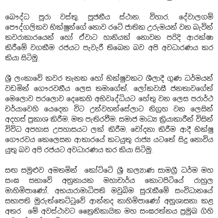
බෞද්ධ පුරා වස්තු, පූජනීය ස්ථාන, විහාර, දේවාලගම්
පෞද්ගලිකව භික්ෂුන්ගේ නොව රටේ ජාතික උරුමයන් වන බැවින්
කවරාකාරයෙන් හෝ ඒවාට හානියක් නොවන පරිදි ආරක්ෂා
කිරීමේ වගකීම රජයට පැවැරී තිබෙන බව අපි අවධාරණය කර
කියා සිටිමු.
ශ්‍රී ලංකාවේ කවර තැනක හෝ භික්ෂුවකට ශීලාදී ගුණ ධර්මයන්
වඩමින් ගෞරවනීය ලෙස තමාගේත්, ලෝකවාසී ජනතාවගේත්
මෙලොව පරලොව දෙකෙහි අභිවෘද්ධියට හේතු වන ලෙස පරාර්ථ
චර්යාවෙහි යෙදෙන විට උන්වහන්සේලාට නිග්‍රහ වන ලෙසින්
අදහස් ප්‍රකාශ කිරීම, මත පැතිරවීම, සමාජ මාධ්‍ය ක්‍රියාකාරීන් විසින්
විවිධ අපහාස උපහාසයට ලක් කිරීම, චෝදනා කිරීම ආදී භික්ෂු
ගෞරවය කෙලෙසන ආකාරයේ කටයුතු රාජ්‍ය යටතේ සිදු නොවිය
යුතු බව අපි රජයට අවධාරණය කර කියා සිටිමු.
සඟ සමුළුව අමතමින් කෝට්ටේ ශ්‍රී කල්‍යාණ සාමග්‍රී ධර්ම මහ
සංඝ සභාවේ අනුනායක මහාචාර්ය කොටපිටියේ රාහුල
මාහිමිපාණෝ, අභයාරාමාධිපති මවුබිම සුරැකීමේ සංවිධානයේ
සභාපති මුරුත්තෙට්ටුවේ ආන්නද නාහිමිපාණෝ අනුශාසනා කළ
අතර මේ අවස්ථාවට ත්‍රෛනිකායික මහ සංඝරත්නය ප්‍රමුඛ ගිහි