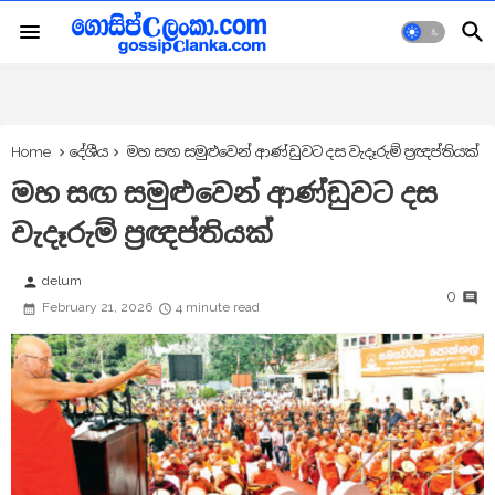
Home
දේශීය
මහ සඟ සමුළුවෙන් ආණ්ඩුවට දස වැදෑරුම් ප්‍රඥප්තියක්
මහ සඟ සමුළුවෙන් ආණ්ඩුවට දස
වැදෑරුම් ප්‍රඥප්තියක්
delum
person
0
February 21, 2026
4 minute read