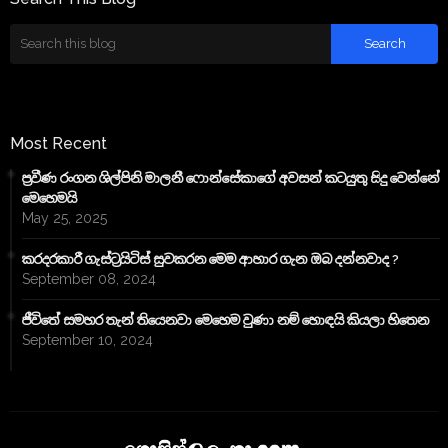
Most Recent
ප්‍රවීණ රංගන ශිල්පිනි මාලනී ෆොන්සේකාගේ අවසන් කටයුතු සිදු වෙන්නේ
මෙහෙමයි
May 25, 2025
කරදරකාරී ගැස්ට්‍රයිටිස් සුවකරන මෙම ආහාර ගැන ඔබ දන්නවාද ?
September 08, 2024
ජීවිතේ සමහර තැන් තියෙනවා මෙහෙම වුණා නම් හොඳයි කියලා හිතෙන
September 10, 2024