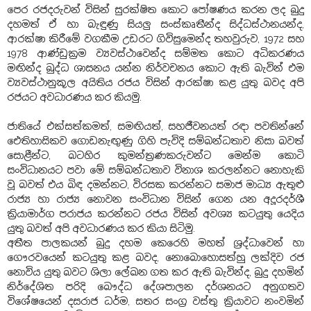
පෙර රජදරුවන් විසින් සුරක්ෂිත කොට පෝෂණය කරන ලද බුදු
දහමත් ඒ හා බැඳුණු සියලු සංස්කෘතීන්ද සිද්ධස්ථානයන්ද,
ආරක්ෂා කිරීමේ වගකීම උඩරට ගිවිසුමෙන්ද තහවුරුව, 1972 සහ
1978 ආණ්ඩුක්‍රම ව්‍යවස්ථාවෙන්ද සම්මත කොට අධිකරණය
මඟින්ද බුද්ධ ශාසනය යන්න නිර්වචනය කොට ඇති බැවින් එම
ව්‍යවස්ථානුකූල අයිතිය රජය විසින් ආරක්ෂා කළ යුතු බවද අපි
රජයට අවධාරණය කර කියමු.
ජාතියේ එක්සත්කමත්, සමඟියත්, සහජීවනයත් රඳා පවතින්නේ
ඓතිහාසිකව ගොඩනැඟුණු ගිහි පැවිදි සම්බන්ධතාව නිසා බවත්
සොළීන්ට, බටහිර කුමන්ත්‍රණකරුවන්ට මෙන්ම කොටි
සංවිධානයට පවා මේ සම්බන්ධතාව විනාශ කරලන්නට නොහැකි
වූ බවත් එය බිඳ දමන්නට, විරසක කරන්නට සමාජ මාධ්‍ය ඇතුළු
රාජ්‍ය හා රාජ්‍ය නොවන සංවිධාන විසින් ගෙන යන අදූරදර්ශී
ක්‍රියාමාර්ග පරාජය කරන්නට රජය විසින් අවශ්‍ය කටයුතු යෙදිය
යුතු බවත් අපි අවධාරණය කර කියා සිටිමු.
අතීත පාලකයන් බුදු දහම කෙරෙහි මහත් ශ්‍රද්ධාවෙන් හා
ගෞරවයෙන් කටයුතු කළ බවද, නොබොහොසත්හු ලක්දිව රජ
නොවිය යුතු බවට ශිලා ලේඛන ගත කර ඇති බැවින්ද, බුදු දහමින්
නිර්දේශිත පරිදි බෞද්ධ දේශපාලන දර්ශනයට අනුගතව
විශේෂයෙන් දසරාජ ධර්ම, සතර සංග්‍ර වස්තු ක්‍රියාවට නංවමින්