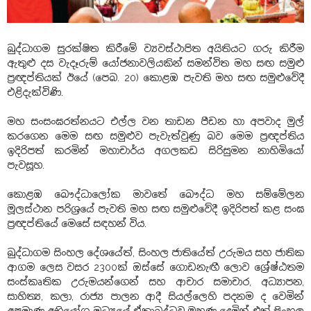
බුද්ධාගම සුරක්ෂිත කිරීමේ ව්‍යවස්ථාපිත අයිතියට ගරු කිරීම
ඇතුළු දස වැදෑරුම්
යෝජනාවලියකින් සමන්විත මහ සඟ සමුළු
ප්‍රඥප්තියක් ඊයේ (පෙබ. 20) කොළඹ පැවති මහ සඟ සමුළුවේදී
එළිදැක්විණි.
මහ සංසංඝරත්නයට එල්ල වන තාඩන පීඩන හා අපවාද මුල්
කරගෙන මෙම සඟ සමුළුව පැවැත්වුණු බව මෙම ප්‍රඥප්තිය
ඉදිරිපත් කරමින් මහාචාර්ය අගලකඩ සිරිසුමන නාහිමියෝ
පැවසූහ.
කොළඹ බෞද්ධාලෝක මාවතේ බෞද්ධ මහ සම්මේලන
මූලස්ථාන පරිශ්‍රයේ පැවති මහ සඟ සමුළුවේදී ඉදිරිපත් කළ සංඝ
ප්‍රඥප්තියේ මෙසේ සඳහන් විය.
බුද්ධාගම සිංහල දේශයේත්, සිංහල ජාතියේත් උරුමය සහ ජාතික
ආගම ලෙස වසර 2300ක් ඔස්සේ ගොඩනැඟී ලොව ශ්‍රේෂ්ඨතම
සංස්කෘතික උරුමයන්ගෙන් සහ ආචාර සමාචාර, අධ්‍යාපන,
සාහිත්‍ය, කලා, රාජ්‍ය පාලන ආදී සියල්ලෙහි පදනම ද වෙමින්
අප්‍රමාණ අභියෝග මධ්‍යයේ ඒකාබද්ධව මුහුණ දෙමින් එක් සිංහල