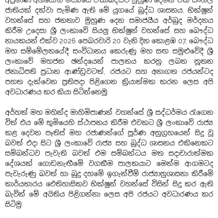
ජාතියක් දක්වා පැමිණ ඇති මේ යුගයේ බුද්ධ ශාසනය, භික්ෂුන්
වහන්සේ සහ ජනතාව මුහුණ දෙන සමාජයීය අර්බුද මර්දනය
කිරීම උදෙසා ශ්‍රී ලංකාවේ සියලු භික්ෂුන් වහන්සේ සහ බෞද්ධ
නායකයන් එක්ව 2026 පෙබරවාරි 20 වැනි දින කොළඹ 07, බෞද්ධ
මහ සම්මේලනයේදී සංවිධානය කෙරුණු මහ සඟ සමුළුවේදී ශ්‍රී
ලංකාවේ මහජන ඡන්දයෙන් පාලනය කරනු ලබන නූතන
ජනාධිපති ප්‍රධාන ආණ්ඩුවටත්, රජයට සහ අනාගත රජයන්ටද
පහත දැක්වෙන ප්‍රතිපදා පිළිගෙන ක්‍රියාත්මක කරන ලෙස අපි
අවධාරණය කර කියා සිටින්නෙමු.
අර්හත් මහ මහින්ද මාහිමිපාණන් වහන්සේ ශ්‍රී සද්ධර්මය රැගෙන
විත් එය මේ භූමියෙහි ස්ථාපනය කිරීම එවකට ශ්‍රී ලංකාවේ රාජ්‍ය
කළ දෙවන පෑතිස් මහ රජාණන්ගේ පූර්ණ අනුග්‍රහයෙන් සිදු වූ
බවත් එදා සිට ශ්‍රී ලංකාවේ රාජ්‍ය සහ බුද්ධ ශාසනය එකිනෙකට
සම්බන්ධව පැවැති බවත් එම සම්බන්ධය මත සදාචාරාත්මක
දේශයක් ගොඩනැඟීමේ වගකීම පාලකයාට මෙන්ම ආගමටද
පැවැරුණු බවත් හා බුදු දහමේ ඉගැන්වීම් රාජ්‍යානුශාසනා කිරීමේ
කාර්යභාරය ඓතිහාසිකව භික්ෂුන් වහන්සේ විසින් සිදු කර ඇති
බැවින් මේ අයිතිය පිළිගන්නා ලෙස අපි රජයට අවධාරණය කර
සිටිමු.