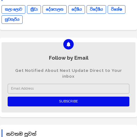
කලා ලොව
ක්‍රීඩා
දේශපාලන
දේශීය
විදේශීය
විශේෂ
සුවසැරිය
Follow by Email
Get Notified About Next Update Direct to Your
inbox
නවතම පුවත්